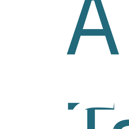
A
LUG
T