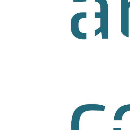
TI
a
c