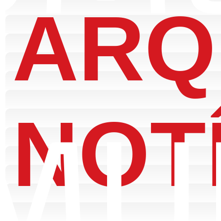
ARQ
IMU
NOT