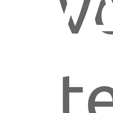
IV
v
t