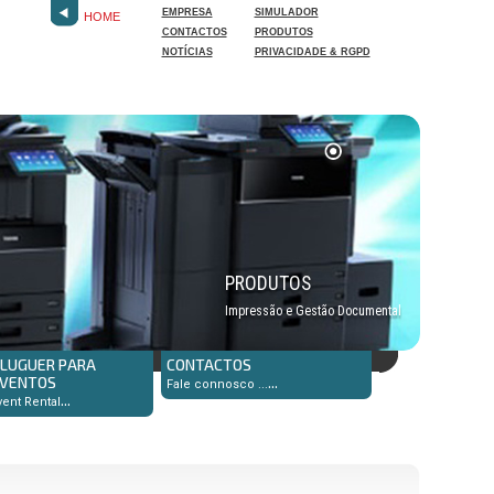
EMPRESA
SIMULADOR
HOME
CONTACTOS
PRODUTOS
NOTÍCIAS
PRIVACIDADE & RGPD
PRODUTOS
Impressão e Gestão Documental
LUGUER PARA
CONTACTOS
VENTOS
...
Fale connosco ...
...
vent Rental