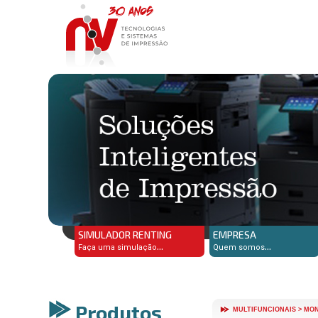
SIMULADOR RENTING
EMPRESA
...
...
Faça uma simulação
Quem somos
Produtos
MULTIFUNCIONAIS > MO