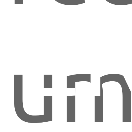
VE
um