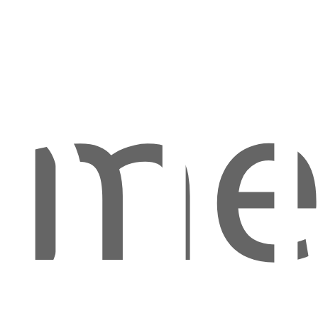
OTI
me