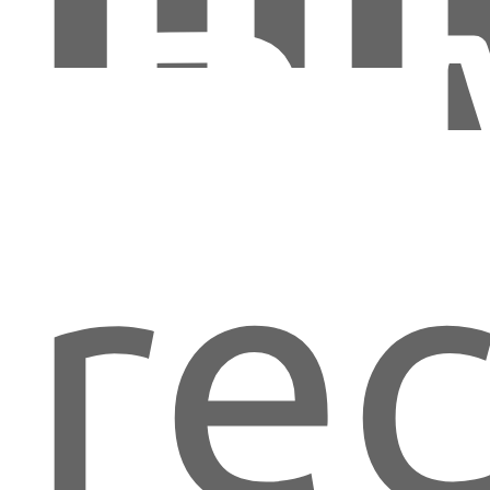
AR
re