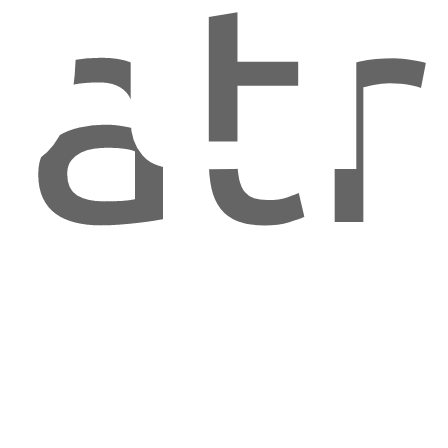
OLÍ
atr