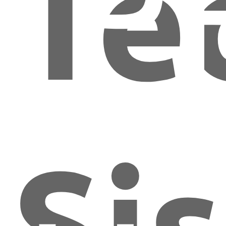
VP
Te
Si